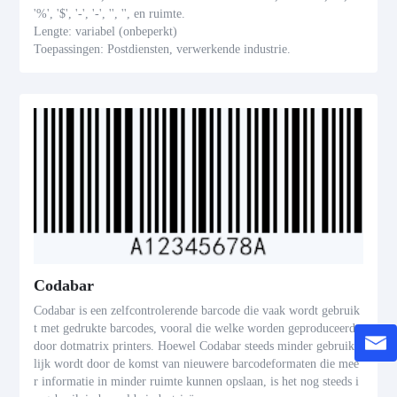
'%', '$', '-', '-', '', '', en ruimte.
Lengte: variabel (onbeperkt)
Toepassingen: Postdiensten, verwerkende industrie.
Codabar
Codabar is een zelfcontrolerende barcode die vaak wordt gebruik
t met gedrukte barcodes, vooral die welke worden geproduceerd
door dotmatrix printers. Hoewel Codabar steeds minder gebruike
lijk wordt door de komst van nieuwere barcodeformaten die mee
r informatie in minder ruimte kunnen opslaan, is het nog steeds i