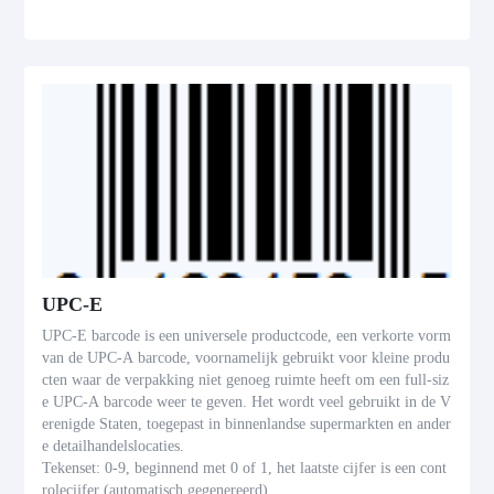
UPC-E
UPC-E barcode is een universele productcode, een verkorte vorm
van de UPC-A barcode, voornamelijk gebruikt voor kleine produ
cten waar de verpakking niet genoeg ruimte heeft om een full-siz
e UPC-A barcode weer te geven. Het wordt veel gebruikt in de V
erenigde Staten, toegepast in binnenlandse supermarkten en ander
e detailhandelslocaties.
Tekenset: 0-9, beginnend met 0 of 1, het laatste cijfer is een cont
rolecijfer (automatisch gegenereerd)