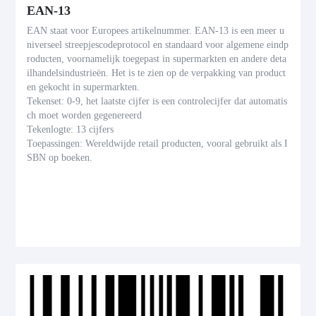
EAN-13
EAN staat voor Europees artikelnummer. EAN-13 is een meer u
niverseel streepjescodeprotocol en standaard voor algemene eindp
roducten, voornamelijk toegepast in supermarkten en andere deta
ilhandelsindustrieën. Het is te zien op de verpakking van product
en gekocht in supermarkten.
Tekenset: 0-9, het laatste cijfer is een controlecijfer dat automatis
ch moet worden gegenereerd
Tekenlogte: 13 cijfers
Toepassingen: Wereldwijde retail producten, vooral gebruikt als I
SBN op boeken.