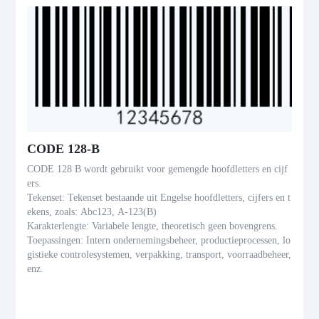
CODE 128-B
CODE 128 B wordt gebruikt voor gemengde hoofdletters en cijf
ers.
Tekenset: Tekenset bestaande uit Engelse hoofdletters, cijfers en t
ekens, zoals: Abc123, A-123(B)
Karakterlengte: Variabele lengte, theoretisch geen bovengrens.
Toepassingen: Intern ondernemingsbeheer, productieprocessen, lo
gistieke controlesystemen, verpakking, transport, voorraadbeheer,
enz.