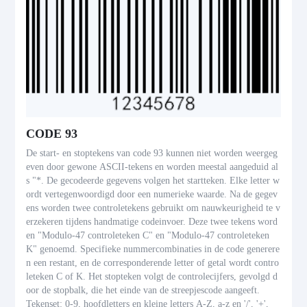
CODE 93
De start- en stoptekens van code 93 kunnen niet worden weergeg
even door gewone ASCII-tekens en worden meestal aangeduid al
s "*. De gecodeerde gegevens volgen het startteken. Elke letter w
ordt vertegenwoordigd door een numerieke waarde. Na de gegev
ens worden twee controletekens gebruikt om nauwkeurigheid te v
erzekeren tijdens handmatige codeinvoer. Deze twee tekens word
en "Modulo-47 controleteken C" en "Modulo-47 controleteken
K" genoemd. Specifieke nummercombinaties in de code generere
n een restant, en de corresponderende letter of getal wordt contro
leteken C of K. Het stopteken volgt de controlecijfers, gevolgd d
oor de stopbalk, die het einde van de streepjescode aangeeft.
Tekenset: 0-9, hoofdletters en kleine letters A-Z, a-z en '/', '+',