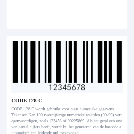
CODE 128-C
CODE 128 C wordt gebruikt voor puur numerieke gegevens.
Tekenset: Kan 100 tweecijferige numerieke waarden (00-99) vert
egenwoordigen, zoals 123456 of 00225869. Als het getal een one
ven aantal cijfers heeft, wordt bij het genereren van de barcode a
utomatisch een leidende nul toegevoegd.