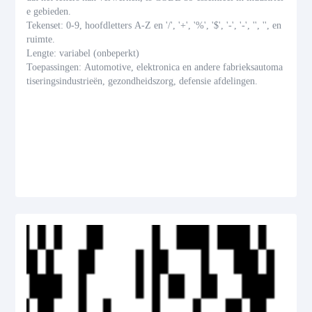
e gebieden.
Tekenset: 0-9, hoofdletters A-Z en '/', '+', '%', '$', '-', '-', '', '', en
ruimte.
Lengte: variabel (onbeperkt)
Toepassingen: Automotive, elektronica en andere fabrieksautoma
tiseringsindustrieën, gezondheidszorg, defensie afdelingen.