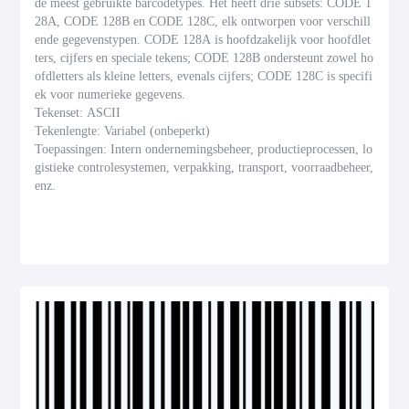
de meest gebruikte barcodetypes. Het heeft drie subsets: CODE 1
28A, CODE 128B en CODE 128C, elk ontworpen voor verschill
ende gegevenstypen. CODE 128A is hoofdzakelijk voor hoofdlet
ters, cijfers en speciale tekens; CODE 128B ondersteunt zowel ho
ofdletters als kleine letters, evenals cijfers; CODE 128C is specifi
ek voor numerieke gegevens.
Tekenset: ASCII
Tekenlengte: Variabel (onbeperkt)
Toepassingen: Intern ondernemingsbeheer, productieprocessen, lo
gistieke controlesystemen, verpakking, transport, voorraadbeheer,
enz.