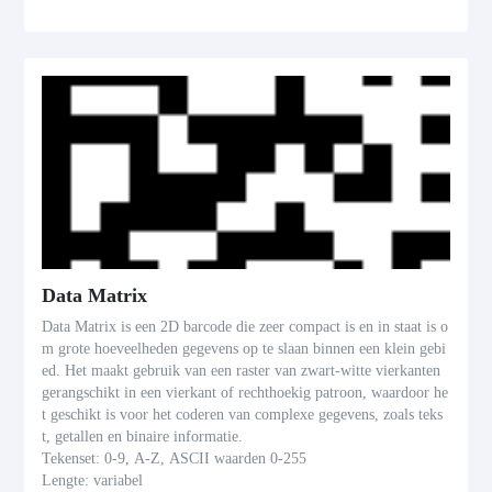
Data Matrix
Data Matrix is een 2D barcode die zeer compact is en in staat is o
m grote hoeveelheden gegevens op te slaan binnen een klein gebi
ed. Het maakt gebruik van een raster van zwart-witte vierkanten
gerangschikt in een vierkant of rechthoekig patroon, waardoor he
t geschikt is voor het coderen van complexe gegevens, zoals teks
t, getallen en binaire informatie.
Tekenset: 0-9, A-Z, ASCII waarden 0-255
Lengte: variabel