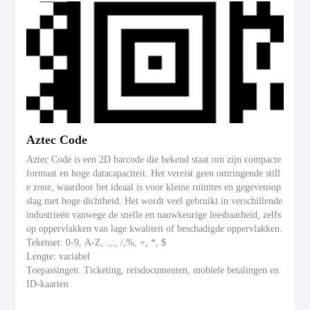
Aztec Code
Aztec Code is een 2D barcode die bekend staat om zijn compacte
formaat en hoge datacapaciteit. Het vereist geen omringende still
e zone, waardoor het ideaal is voor kleine ruimtes en gegevensop
slag met hoge dichtheid. Het wordt veel gebruikt in verschillende
industrieën vanwege de snelle en nauwkeurige leesbaarheid, zelfs
op oppervlakken van lage kwaliteit of beschadigde oppervlakken.
Tekenset: 0-9, A-Z, .,:, /,%, +, *, $
Lengte: variabel
Toepassingen: Ticketing, reisdocumenten, mobiele betalingen en
ID-kaarten