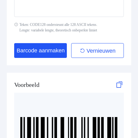
Interleaved 2 of 5
Standard 2 of 5
Teken: CODE128 ondersteunt alle 128 ASCII tekens.
Lengte: variabele lengte, theoretisch onbeperkte limiet
MSI Plessey (MSI Mod 10)
Pharmacode
Barcode aanmaken
Vernieuwen
Telepen
GS1-128 (UCC/EAN-128)
Voorbeeld
LOGMARS
EAN/UPC
Postal Codes