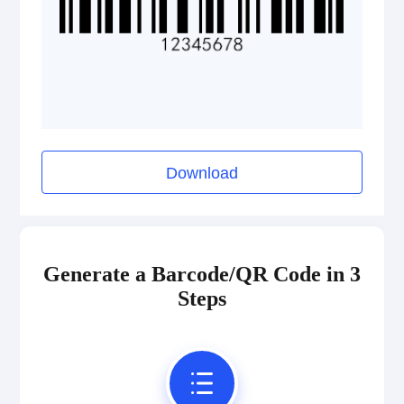
ISBN Codes
GS1 DataBar
Medical Device Codes
Download
2D Codes
Generate a Barcode/QR Code in 3
GS1 2D Codes
Steps