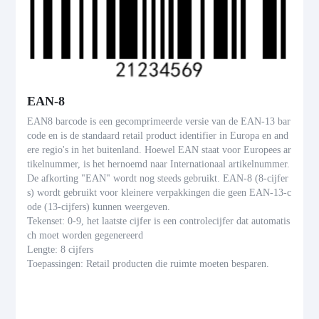
EAN-8
EAN8 barcode is een gecomprimeerde versie van de EAN-13 bar
code en is de standaard retail product identifier in Europa en and
ere regio's in het buitenland. Hoewel EAN staat voor Europees ar
tikelnummer, is het hernoemd naar Internationaal artikelnummer.
De afkorting "EAN" wordt nog steeds gebruikt. EAN-8 (8-cijfer
s) wordt gebruikt voor kleinere verpakkingen die geen EAN-13-c
ode (13-cijfers) kunnen weergeven.
Tekenset: 0-9, het laatste cijfer is een controlecijfer dat automatis
ch moet worden gegenereerd
Lengte: 8 cijfers
Toepassingen: Retail producten die ruimte moeten besparen.