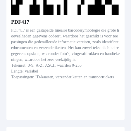
PDF417
PDF417 is een gestapelde lineaire barcodesymbologie die grote h
oeveelheden gegevens codeert, waardoor het geschikt is voor toe
passingen die gedetailleerde informatie vereisen, zoals identificati
edocumenten en verzendetiketten. Het kan zowel tekst als binaire
gegevens opslaan, waaronder foto's, vingerafdrukken en handteke
ningen, waardoor het zeer veelzijdig is.
Tekenset: 0-9, A-Z, ASCII waarden 0-255
Lengte: variabel
Toepassingen: ID-kaarten, verzendetiketten en transporttickets