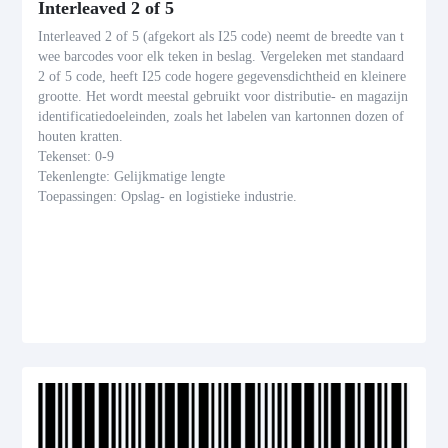
Interleaved 2 of 5
Interleaved 2 of 5 (afgekort als I25 code) neemt de breedte van t
wee barcodes voor elk teken in beslag. Vergeleken met standaard
2 of 5 code, heeft I25 code hogere gegevensdichtheid en kleinere
grootte. Het wordt meestal gebruikt voor distributie- en magazijn
identificatiedoeleinden, zoals het labelen van kartonnen dozen of
houten kratten.
Tekenset: 0-9
Tekenlengte: Gelijkmatige lengte
Toepassingen: Opslag- en logistieke industrie.