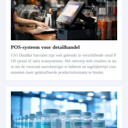
POS-systeem voor detailhandel
GS1 DataBar barcodes zijn veel gebruikt in verschillende retail P
OS (point of sale) scansystemen. Het ontwerp stelt retailers in sta
at om de voorraad nauwkeuriger te beheren en tegelijkertijd cons
umenten meer gedetailleerde productinformatie te bieden.