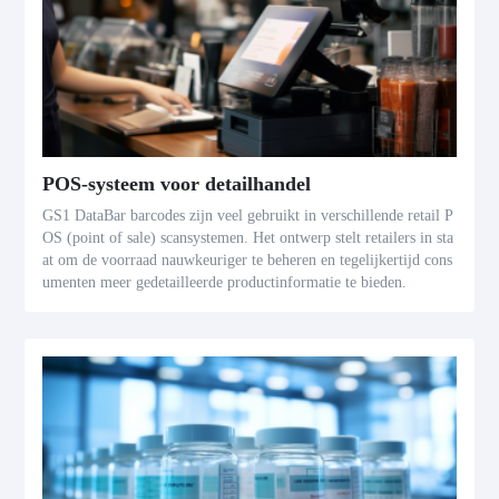
POS-systeem voor detailhandel
GS1 DataBar barcodes zijn veel gebruikt in verschillende retail P
OS (point of sale) scansystemen. Het ontwerp stelt retailers in sta
at om de voorraad nauwkeuriger te beheren en tegelijkertijd cons
umenten meer gedetailleerde productinformatie te bieden.