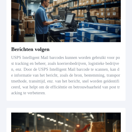
Berichten volgen
USPS Intelligent Mail barcodes kunnen worden gebruikt voor po
st tracking en beheer, zoals koeriersbedrijven, logistieke bedrijve
n, enz. Door de USPS Intelligent Mail barcode te scannen, kan d
e informatie van het bericht, zoals de bron, bestemming, transpor
tmethode, transittijd, enz. van het bericht, snel worden geïdentifi
ceerd, wat helpt om de efficiëntie en betrouwbaarheid van post tr
acking te verbeteren.