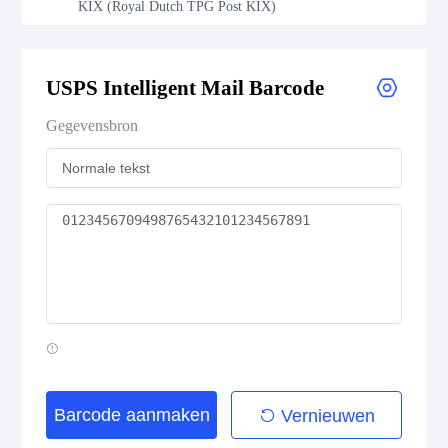
KIX (Royal Dutch TPG Post KIX)
Royal Mail 4-State Customer Code
USPS Intelligent Mail Barcode
Japan Post 4-State Customer Code
Gegevensbron
AusPost 4-State Customer Code
Deutsche Post Identcode
Deutsche Post Leitcode
USPS Intelligent Mail Barcode
USPS PLANET
USPS POSTNET
Barcode aanmaken
Vernieuwen