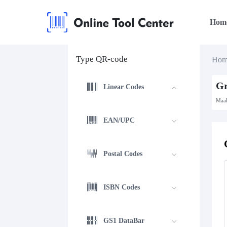
Hom
Type QR-code
Hom
Gr
Linear Codes
Maak
EAN/UPC
Postal Codes
ISBN Codes
GS1 DataBar