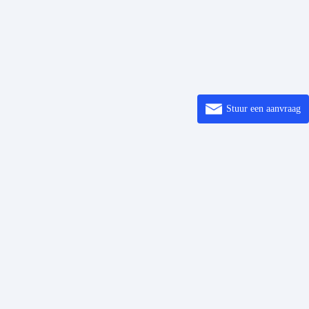
Stuur een aanvraag
ppelingen
Oplossingen
Inleiding
nerator
Helpcentrum
Over
nerator
vensters
4 Printer