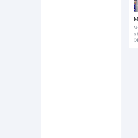
Vo
n 
QR
aa
ge
me
en
aa
pr
mo
le
pa
sc