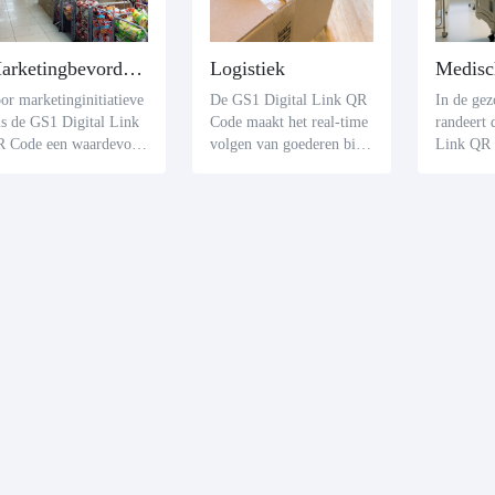
Marketingbevordering
Logistiek
Medisc
or marketinginitiatieve
De GS1 Digital Link QR
In de gez
is de GS1 Digital Link
Code maakt het real-time
randeert 
 Code een waardevolle
volgen van goederen binn
Link QR 
nwinst. Het wordt weer
en de logistiek mogelijk.
rheid van
geven op promotionele
Zowel logistieke bedrijve
pparaten.
dia en biedt consument
n als klanten kunnen de h
als en pa
 een toegangspoort tot
uidige status van items m
nel kriti
nvullende inhoud, van
eten door middel van sca
halen, zo
oductspecifieke tot pro
ns, wat de efficiëntie van
hes en ve
tionele details, door te
de service verbetert.
or de vei
iden naar relevante web
handelin
gina's of video's na het
orgd.
annen.