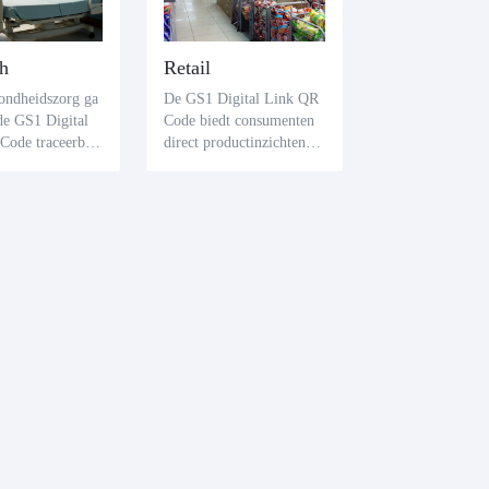
h
Retail
ondheidszorg ga
De GS1 Digital Link QR
de GS1 Digital
Code biedt consumenten
Code traceerbaa
direct productinzichten. E
 medicijnen en a
en eenvoudige scan onthu
 Zorgprofession
lt essentiële productkenm
tiënten kunnen s
erken en verificatie van a
eke informatie op
uthenticiteit, waardoor he
als productiebatc
t vertrouwen van de cons
rvaldata, waardo
ument wordt versterkt.
ligheid van de be
g wordt gewaarb