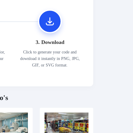
3. Download
lor,
Click to generate your code and
our
download it instantly in PNG, JPG,
GIF, or SVG format.
o's