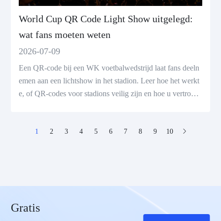
World Cup QR Code Light Show uitgelegd:
wat fans moeten weten
2026-07-09
Een QR-code bij een WK voetbalwedstrijd laat fans deeln
emen aan een lichtshow in het stadion. Leer hoe het werkt
e, of QR-codes voor stadions veilig zijn en hoe u vertrouw
de QR-codes voor evenementen kunt maken.
1
2
3
4
5
6
7
8
9
10
Gratis