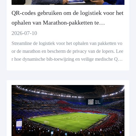
QR-codes gebruiken om de logistiek voor het
ophalen van Marathon-pakketten te
stroomlijnen en de veiligheid van de loper te
2026-07-10
ondersteunen
Streamline de logistiek voor het ophalen van pakketten vo
or de marathon en bescherm de privacy van de lopers. Lee
r hoe dynamische bib-toewijzing en veilige medische QR-
codes de wedstrijddag optimaliseren.