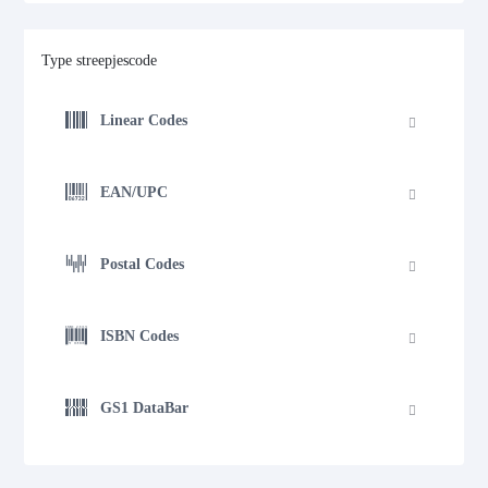
Type streepjescode
Linear Codes
EAN/UPC
Postal Codes
ISBN Codes
GS1 DataBar
GS1 DataBar Expanded