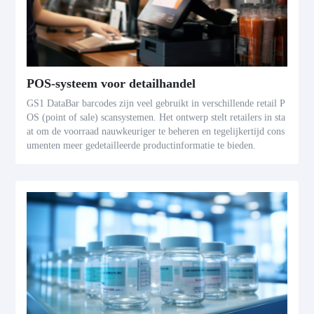
POS-systeem voor detailhandel
GS1 DataBar barcodes zijn veel gebruikt in verschillende retail P
OS (point of sale) scansystemen. Het ontwerp stelt retailers in sta
at om de voorraad nauwkeuriger te beheren en tegelijkertijd cons
umenten meer gedetailleerde productinformatie te bieden.