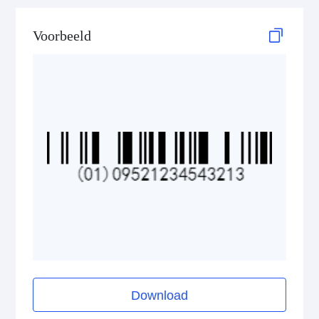
GS1 DataBar Stacked Omnidirectional
Voorbeeld
GS1 DataBar Stacked Omnidirectional Composite
GS1 DataBar Truncated
GS1 DataBar Truncated Composite
Medical Device Codes
2D Codes
GS1 2D Codes
Download