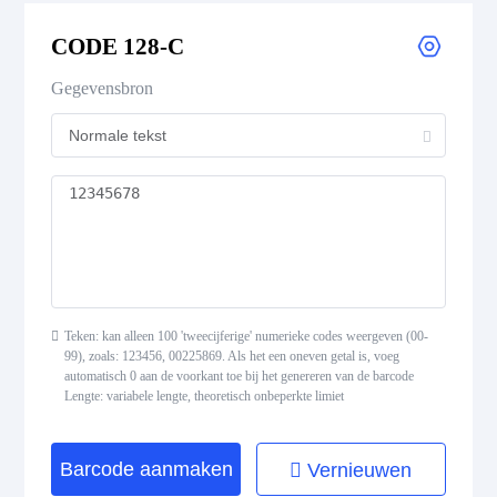
CODE 39 Extended
CODE 128-C
CODE 39 Mod 43
Gegevensbron
CODE 93
Codabar
Interleaved 2 of 5
Standard 2 of 5
Teken: kan alleen 100 'tweecijferige' numerieke codes weergeven (00-
99), zoals: 123456, 00225869. Als het een oneven getal is, voeg
MSI Plessey (MSI Mod 10)
automatisch 0 aan de voorkant toe bij het genereren van de barcode
Lengte: variabele lengte, theoretisch onbeperkte limiet
Pharmacode
Barcode aanmaken
Vernieuwen
Telepen