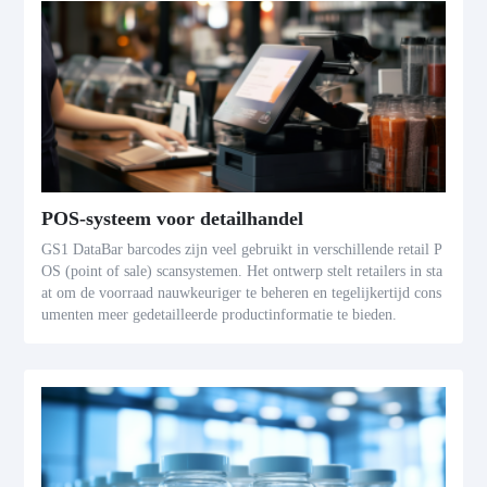
POS-systeem voor detailhandel
GS1 DataBar barcodes zijn veel gebruikt in verschillende retail P
OS (point of sale) scansystemen. Het ontwerp stelt retailers in sta
at om de voorraad nauwkeuriger te beheren en tegelijkertijd cons
umenten meer gedetailleerde productinformatie te bieden.