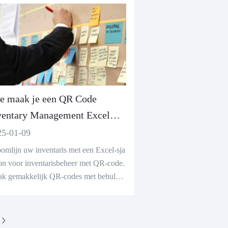
e maak je een QR Code
ventary Management Excel
mplate
25-01-09
oomlijn uw inventaris met een Excel-sja
on voor inventarisbeheer met QR-code.
k gemakkelijk QR-codes met behulp v
een gratis QR-codegenerator om voorra
 in realtime te volgen.