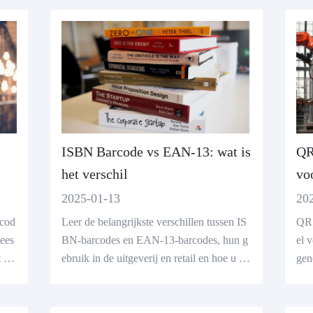
ze QR code generator om QR codes gratis
te maken!
ISBN Barcode vs EAN-13: wat is
QR
het verschil
vo
se
2025-01-13
20
rcod
Leer de belangrijkste verschillen tussen IS
QR 
Lees
BN-barcodes en EAN-13-barcodes, hun g
el 
t ma
ebruik in de uitgeverij en retail en hoe u ee
gen
n ISBN-barcode online kunt maken met on
bar
ze ISBN-barcodegenerator.