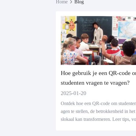
Home
Blog
Hoe gebruik je een QR-code 
studenten vragen te vragen?
2025-01-20
Ontdek hoe een QR-code om studenten
agen te stellen, de betrokkenheid in het
slokaal kan transformeren. Leer tips, v
elen en maak uw QR-codes met een gra
online QR-codegenerator!