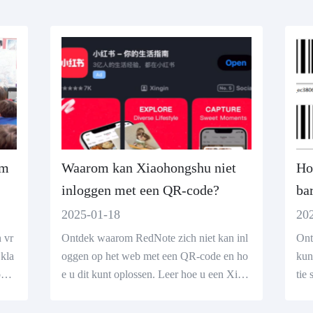
om
Waarom kan Xiaohongshu niet
Ho
inloggen met een QR-code?
ba
2025-01-18
20
 vr
Ontdek waarom RedNote zich niet kan inl
Ont
 kla
oggen op het web met een QR-code en ho
kun
oord
e u dit kunt oplossen. Leer hoe u een Xiao
tie
tis
hongshu-account kunt registreren en QR-c
num
ode scannen kunt ontgrendelen. Bezoek on
nvo