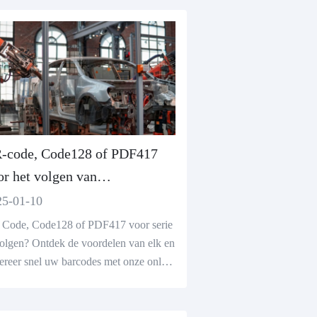
-code, Code128 of PDF417
or het volgen van
rienummers
25-01-10
Code, Code128 of PDF417 voor serie
volgen? Ontdek de voordelen van elk en
ereer snel uw barcodes met onze online
codegenerator.