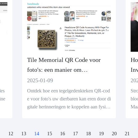
Tile Memorial QR Code voor
Ho
foto's: een manier om
In
herinneringen te behouden
Te
2025-01-09
20
des
Ontdek hoe een tegelgedenkteken QR-cod
Str
ine
e voor foto's uw dierbaren kan eren door di
blo
gitale herinneringen te koppelen aan fysiek
Maa
e gedenkteken. Leer hoe je aangepaste trib
an 
utes kunt maken met een online QR code g
den
enerator.
12
13
14
15
16
17
18
19
20
21