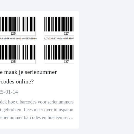
e maak je serienummer
rcodes online?
25-01-14
dek hoe u barcodes voor serienummers
t gebruiken. Lees meer over transparan
 serienummer barcodes en hoe een serie
mer barcodegenerator het proces veree
udigt.