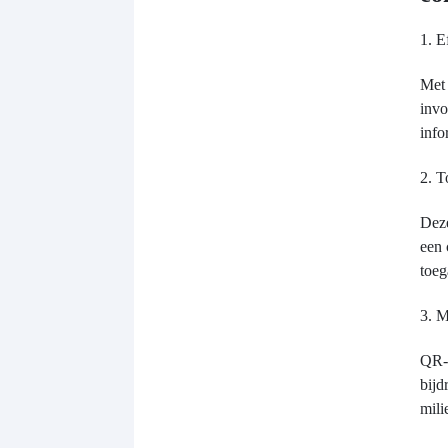
1. E
Met 
invo
info
2. T
Deze
een 
toeg
3. M
QR-c
bijd
mili