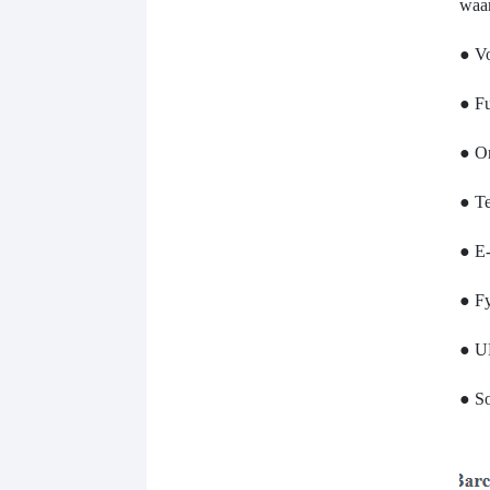
waa
● V
● Fu
● Or
● T
● E-
● Fy
● U
● So