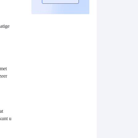
atige
 met
zeer
at
kunt u