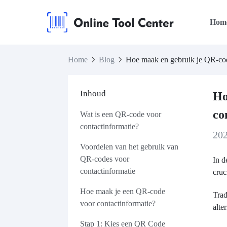
Hom
Home
Blog
Hoe maak en gebruik je QR-code
Inhoud
Ho
co
Wat is een QR-code voor
contactinformatie?
20
Voordelen van het gebruik van
QR-codes voor
In d
contactinformatie
cruc
Hoe maak je een QR-code
Trad
voor contactinformatie?
alte
Stap 1: Kies een QR Code