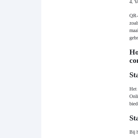
4. V
QR-c
zoal
maak
gebr
Ho
co
St
Het 
Onl
bied
St
Bij